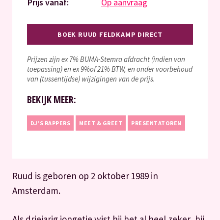
Prijs vanaf:
Op aanvraag
BOEK RUUD FELDKAMP DIRECT
Prijzen zijn ex 7% BUMA-Stemra afdracht (indien van
toepassing) en ex 9%of 21% BTW, en onder voorbehoud
van (tussentijdse) wijzigingen van de prijs.
BEKIJK MEER:
DJ'S RAPPERS
MEET & GREET
PRESENTATOREN
Ruud is geboren op 2 oktober 1989 in
Amsterdam.
Als driejarig jongetje wist hij het al heel zeker, hij